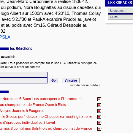
,  Jean-Marc Carbonnière a réalisé 1h06’42.
LES ESPACES
 du podium, Nora Boughattas au disque cadettes qui 
Hugo Albert sur 1500m avec 4’20”10, Thomas Collay 
avec 9’21”30 et Paul-Alexandre Prudor au javelot 
 et au poids avec 9m16, Géraud Dessoule au 
92. 
 PSLA
les Réactions
actualité
ité il faut posséder un compte sur le site FFA, utilisez la rubrique ci-
fier ou vous créer un compte.
|
mot de passe oublié ?
 Nordique, 6 Saint-Lois participent à l'Ultramarin !
 au championnat de France Open à Blois
velyne Joannic à Fougères
r la Grosse perf’ de Jeanne Chuquet au meeting national
Lyonnais
e d’épreuves individuelles à Laval
ur nos 3 combinars Saint-lois au championnat de France