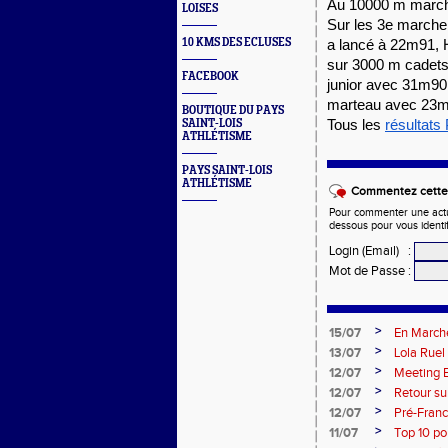
Au 10000 m marche
LOISES
Sur les 3e marche
10 KMS DES ECLUSES
a lancé à 22m91, 
sur 3000 m cadets 
FACEBOOK
junior avec 31m90
marteau avec 23m
BOUTIQUE DU PAYS
SAINT-LOIS
Tous les 
résultats
ATHLÉTISME
PAYS SAINT-LOIS
ATHLÉTISME
Commentez cette 
Pour commenter une actual
dessous pour vous identi
Login (Email)
:
Mot de Passe
:
>
15/07
En Marche
>
13/07
Lola Ruel
>
12/07
Meeting E
>
12/07
Retour su
de l’Est 
>
12/07
Pré-Franc
>
11/07
Top 10 po