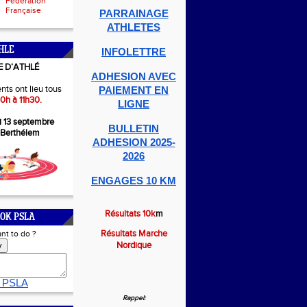
Fédération
Française
PARRAINAGE
ATHLETES
HLE
INFOLETTRE
E D’ATHLÉ
ADHESION AVEC
nts ont lieu tous
PAIEMENT EN
0h à 11h30.
LIGNE
i 13 septembre
BULLETIN
-Berthélem
ADHESION 2025-
2026
ENGAGES 10 KM
Résultats 10k
m
OK PSLA
Résultats Marche
nt to do ?
Nordique
y
 PSLA
Rappel: