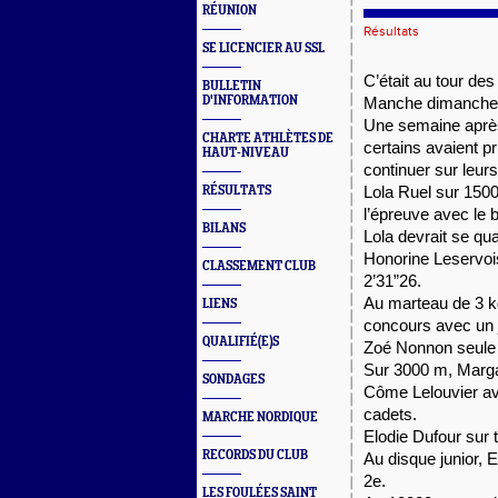
RÉUNION
Résultats
SE LICENCIER AU SSL
C’était au tour de
BULLETIN
D'INFORMATION
Manche dimanche à
Une semaine après 
CHARTE ATHLÈTES DE
certains avaient pri
HAUT-NIVEAU
continuer sur leurs
RÉSULTATS
Lola Ruel sur 1500
l’épreuve avec le
BILANS
Lola devrait se qua
Honorine Leservoi
CLASSEMENT CLUB
2’31”26. 
Au marteau de 3 kg
LIENS
concours avec un 
QUALIFIÉ(E)S
Zoé Nonnon seule 
Sur 3000 m, Marga
SONDAGES
Côme Lelouvier av
cadets. 
MARCHE NORDIQUE
Elodie Dufour sur t
RECORDS DU CLUB
Au disque junior, 
2e. 
LES FOULÉES SAINT