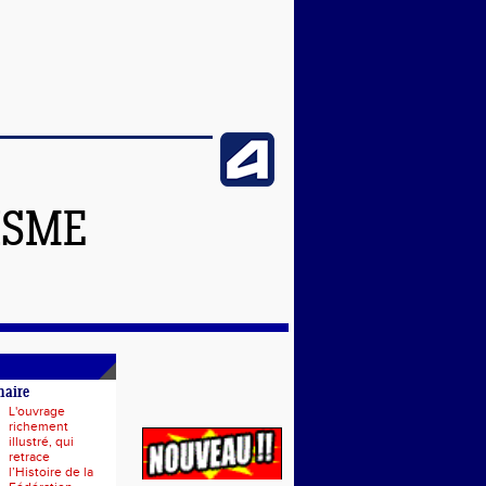
ISME
naire
L'ouvrage
richement
illustré, qui
retrace
l’Histoire de la