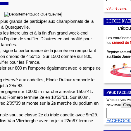
d'Athlétisme.
s plus grands de participer aux championnats de la 
L'ECOLE D'AT
 Querqueville. 
L’ÉCOL
les interclubs et à la fin d’un grand week-end, 
Les entraîneme
s l’option de souffler. D’autres en ont profité pour 
les
samedi de 1
 lancées. 
, signe la performance de la journée en remportant 
Reprise samed
 bon chrono de 4’59”13. Sur 1500 comme sur 800, 
au Stade Jean
lifier pour les France. 
sier sur 800 m l’emporte également avec le temps de 
 réservé aux cadettes, Elodie Dufour remporte le 
jet à 29m93.
engagée sur 10000 m marche a réalisé 1h06”41. 
PAGE FACEBO
ux Roméro termine 2e en 10’53”01. Sur 800m, 
What do you wa
ec 2’09”39 et monte sur la 2e marche du podium en 
Cop
New mail
riple-saut se classe 2e du triple cadette avec 9m29. 
Elias Van Vlierberghe avec un jet à 22m97 termine 
FACEBOOK