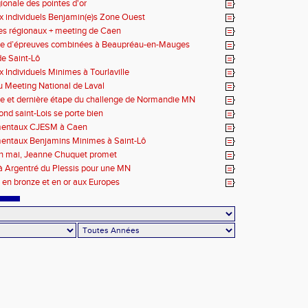
x-en-Provence
gionale des pointes d'or
 individuels Benjamin(e)s Zone Ouest
des régionaux + meeting de Caen
ce d’épreuves combinées à Beaupréau-en-Mauges
e Saint-Lô
 Individuels Minimes à Tourlaville
 Meeting National de Laval
e et dernière étape du challenge de Normandie MN
ond saint-Lois se porte bien
entaux CJESM à Caen
entaux Benjamins Minimes à Saint-Lô
en mai, Jeanne Chuquet promet
à Argentré du Plessis pour une MN
en bronze et en or aux Europes