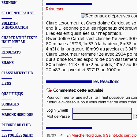
RÉUNION
Résultats
SE LICENCIER AU SSL
Claire Letourneur et Gwendoline Cardet se s
BULLETIN
D'INFORMATION
end à Lillebonne pour les régionaux d'épreu
Elles étaient qualifiées sur l'heptathlon.
CHARTE ATHLÈTES DE
Gwendoline Cardet s'est classée 11e avec 300
HAUT-NIVEAU
80 m haies: 15"23, 1m33 à la hauteur, 8m36 a
4m31 à la longueur, 18m99 au javelot et 3'34"
RÉSULTATS
Claire Letourneur termine 12e avec 2934 point
qui a brisé tout les espoirs de bon classement
BILANS
80m haies: 14"87, 8m72 au poids, 13"52 au 10
20m87 au javelot et 3'17"17 au 1000m.
CLASSEMENT CLUB
les Réactions
LIENS
Commentez cette actualité
QUALIFIÉ(E)S
Pour commenter une actualité il faut posséder un compt
rubrique ci-dessous pour vous identifier ou vous crée
SONDAGES
Login (Email)
:
MARCHE NORDIQUE
Mot de Passe
:
RECORDS DU CLUB
>
15/07
En Marche Nordique, 6 Saint-Lois participe
LES FOULÉES SAINT