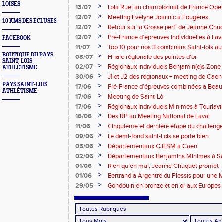
LOISES
>
13/07
Lola Ruel au championnat de France Open
>
12/07
Meeting Evelyne Joannic à Fougères
10 KMS DES ECLUSES
>
12/07
Retour sur la Grosse perf’ de Jeanne Chu
de l’Est Lyonnais
>
12/07
Pré-France d’épreuves individuelles à Lav
FACEBOOK
>
11/07
Top 10 pour nos 3 combinars Saint-lois 
d'EC à Aix-en-Provence
BOUTIQUE DU PAYS
>
08/07
Finale régionale des pointes d'or
SAINT-LOIS
>
02/07
Régionaux individuels Benjamin(e)s Zone
ATHLÉTISME
>
30/06
J1 et J2 des régionaux + meeting de Caen
PAYS SAINT-LOIS
>
17/06
Pré-France d’épreuves combinées à Bea
ATHLÉTISME
>
17/06
Meeting de Saint-Lô
>
17/06
Régionaux Individuels Minimes à Tourlavil
>
16/06
Des RP au Meeting National de Laval
>
11/06
Cinquième et dernière étape du challen
>
09/06
Le demi-fond saint-Lois se porte bien
>
05/06
Départementaux CJESM à Caen
>
02/06
Départementaux Benjamins Minimes à Sa
>
01/06
Rien qu’en mai, Jeanne Chuquet promet
>
01/06
Bertrand à Argentré du Plessis pour une
>
29/05
Gondouin en bronze et en or aux Europes