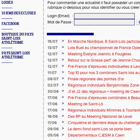
LOISES
Pour commenter une actualité il faut posséder un compt
rubrique ci-dessous pour vous identifier ou vous crée
10 KMS DES ECLUSES
Login (Email)
:
Mot de Passe
:
FACEBOOK
BOUTIQUE DU PAYS
SAINT-LOIS
>
15/07
En Marche Nordique, 6 Saint-Lois participe
ATHLÉTISME
>
13/07
Lola Ruel au championnat de France Open
>
PAYS SAINT-LOIS
12/07
Meeting Evelyne Joannic à Fougères
ATHLÉTISME
>
12/07
Retour sur la Grosse perf’ de Jeanne Chu
de l’Est Lyonnais
>
12/07
Pré-France d’épreuves individuelles à Lav
>
11/07
Top 10 pour nos 3 combinars Saint-lois 
d'EC à Aix-en-Provence
>
08/07
Finale régionale des pointes d'or
>
02/07
Régionaux individuels Benjamin(e)s Zone
>
30/06
J1 et J2 des régionaux + meeting de Caen
>
17/06
Pré-France d’épreuves combinées à Bea
>
17/06
Meeting de Saint-Lô
>
17/06
Régionaux Individuels Minimes à Tourlavil
>
16/06
Des RP au Meeting National de Laval
>
11/06
Cinquième et dernière étape du challen
>
09/06
Le demi-fond saint-Lois se porte bien
>
05/06
Départementaux CJESM à Caen