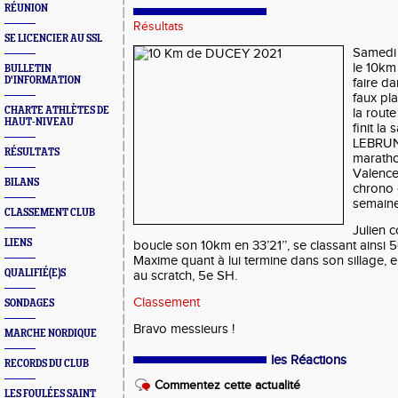
RÉUNION
Résultats
SE LICENCIER AU SSL
Samedi 
le 10km
BULLETIN
D'INFORMATION
faire d
faux pla
CHARTE ATHLÈTES DE
la route
HAUT-NIVEAU
finit la
LEBRUN,
RÉSULTATS
maratho
Valence)
BILANS
chrono 
semaine
CLASSEMENT CLUB
Julien c
LIENS
boucle son 10km en 33’21’’, se classant ainsi 
Maxime quant à lui termine dans son sillage, en
QUALIFIÉ(E)S
au scratch, 5e SH.
Classement
SONDAGES
Bravo messieurs !
MARCHE NORDIQUE
les Réactions
RECORDS DU CLUB
Commentez cette actualité
LES FOULÉES SAINT