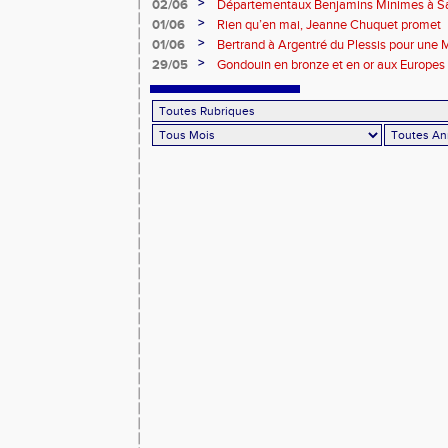
>
02/06
Départementaux Benjamins Minimes à Sa
>
01/06
Rien qu’en mai, Jeanne Chuquet promet
>
01/06
Bertrand à Argentré du Plessis pour une
>
29/05
Gondouin en bronze et en or aux Europes