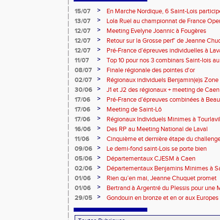
>
15/07
En Marche Nordique, 6 Saint-Lois participe
>
13/07
Lola Ruel au championnat de France Open
>
12/07
Meeting Evelyne Joannic à Fougères
>
12/07
Retour sur la Grosse perf’ de Jeanne Chu
de l’Est Lyonnais
>
12/07
Pré-France d’épreuves individuelles à Lav
>
11/07
Top 10 pour nos 3 combinars Saint-lois 
d'EC à Aix-en-Provence
>
08/07
Finale régionale des pointes d'or
>
02/07
Régionaux individuels Benjamin(e)s Zone
>
30/06
J1 et J2 des régionaux + meeting de Caen
>
17/06
Pré-France d’épreuves combinées à Bea
>
17/06
Meeting de Saint-Lô
>
17/06
Régionaux Individuels Minimes à Tourlavil
>
16/06
Des RP au Meeting National de Laval
>
11/06
Cinquième et dernière étape du challen
>
09/06
Le demi-fond saint-Lois se porte bien
>
05/06
Départementaux CJESM à Caen
>
02/06
Départementaux Benjamins Minimes à Sa
>
01/06
Rien qu’en mai, Jeanne Chuquet promet
>
01/06
Bertrand à Argentré du Plessis pour une
>
29/05
Gondouin en bronze et en or aux Europes