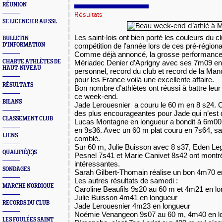
RÉUNION
Résultats
SE LICENCIER AU SSL
Les saint-lois ont bien porté les couleurs du c
BULLETIN
D'INFORMATION
compétition de l’année lors de ces pré-région
Comme déjà annoncé, la grosse performance a
CHARTE ATHLÈTES DE
Mériadec Denier d’Aprigny avec ses 7m09 en 
HAUT-NIVEAU
personnel, record du club et record de la Man
pour les France voilà une excellente affaire.
RÉSULTATS
Bon nombre d’athlètes ont réussi à battre leur
ce week-end.
BILANS
Jade Lerouesnier a couru le 60 m en 8 s24. 
des plus encourageantes pour Jade qui n’est 
CLASSEMENT CLUB
Lucas Montagne en longueur a bondit à 6m00,
en 9s36. Avec un 60 m plat couru en 7s64, sa
LIENS
comblé.
Sur 60 m, Julie Buisson avec 8 s37, Eden Le
QUALIFIÉ(E)S
Pesnel 7s41 et Marie Canivet 8s42 ont montr
intéressantes.
SONDAGES
Sarah Gilbert-Thomain réalise un bon 4m70 e
Les autres résultats de samedi :
MARCHE NORDIQUE
Caroline Beaufils 9s20 au 60 m et 4m21 en l
Julie Buisson 4m41 en longueur
RECORDS DU CLUB
Jade Lerouesnier 4m23 en longueur
Noémie Venangeon 9s07 au 60 m, 4m40 en l
LES FOULÉES SAINT