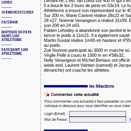
Dimanche, c’est Tao Loriot sur 400 m qui s’e
LOISES
Il a bouclé les 2 tours de piste en 53s14. Le f
Athlétisme a trouvé son représentant sur le 40
10 KMS DES ECLUSES
Sur 200 m, Marie Canivet réalise 28s22 et Sa
28 s27. Noémie Venangeon a réalisé 31s99. B
FACEBOOK
son 200 en 24 s63.
Fabien Lehodey a abandonné son javelot le 
BOUTIQUE DU PAYS
lancer le poids à 11m21. Il a également sauté
SAINT-LOIS
Martin Goutal réalise 1m65 en hauteur et 4’
ATHLÉTISME
au poids.
Zoé Nonnon participait au 3000 m marche où e
PAYS SAINT-LOIS
ATHLÉTISME
Virgile Pellé a couru le 1500 m en 4’58s32.
Nelly Venangeon et Michel Bertaux ont offici
week-end. Laurent Vaintan (samedi) et Jacq
dimanche) ont coaché les athlètes.
les Réactions
Commentez cette actualité
Pour commenter une actualité il faut posséder un compt
rubrique ci-dessous pour vous identifier ou vous crée
Login (Email)
:
Mot de Passe
: