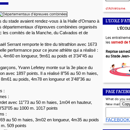
d'Athlétisme.
s du stade avaient rendez-vous à la Halle d’Ornano à 
L'ECOLE D'AT
es départementaux d’épreuves combinées organisés 
L’ÉCOL
c les comités de la Manche, du Calvados et de 
Les entraîneme
les
samedi de 1
ël Serrant remporte le titre du tétrathlon avec 1673 
elle performance pour ce jeune athlète qui a réalisé : 
Reprise samed
, 4m60 en longueur, 9m61 au poids et 3’34”45 au 
au Stade Jean
garçons, Yvann Lefetey monte sur la 3e place du 
n avec 1897 points. Il a réalisé 8”56 au 50 m haies, 
 8m61 au poids, 4m78 en longueur et 3’48”36 au 
s : 
PAGE FACEBO
nes : 
What do you wa
det avec 11”73 au 50 m haies, 1m04 en hauteur, 
Cop
New mail
3’53”05 au 1000 m. 1017 points
ns : 
2”69 au 50 m haies, 3m02 en longueur, 4m35 au poids 
FACEBOOK
 m. 509 points