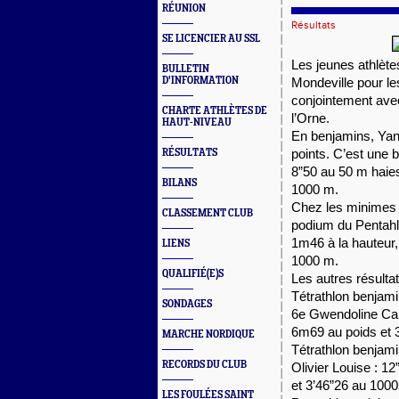
RÉUNION
Résultats
SE LICENCIER AU SSL
Les jeunes athlète
BULLETIN
D'INFORMATION
Mondeville pour l
conjointement ave
CHARTE ATHLÈTES DE
l’Orne. 
HAUT-NIVEAU
En benjamins, Yana
RÉSULTATS
points. C’est une b
8”50 au 50 m haies
BILANS
1000 m. 
Chez les minimes 
CLASSEMENT CLUB
podium du Pentahlo
1m46 à la hauteur,
LIENS
1000 m. 
QUALIFIÉ(E)S
Les autres résultat
Tétrathlon benjami
SONDAGES
6e Gwendoline Car
6m69 au poids et 
MARCHE NORDIQUE
Tétrathlon benjami
RECORDS DU CLUB
Olivier Louise : 1
et 3’46”26 au 1000
LES FOULÉES SAINT