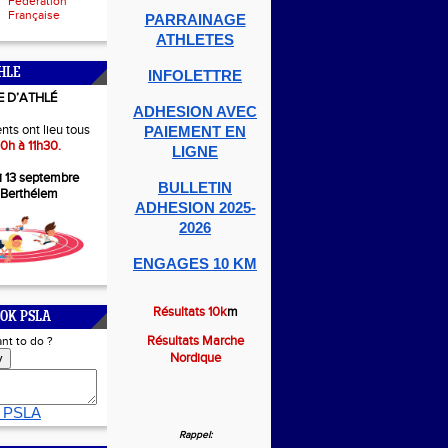
Fédération
Française
PARRAINAGE
ATHLETES
HLE
INFOLETTRE
E D’ATHLÉ
ADHESION AVEC
nts ont lieu tous
PAIEMENT EN
0h à 11h30.
LIGNE
i 13 septembre
BULLETIN
-Berthélem
ADHESION 2025-
2026
ENGAGES 10 KM
Résultats 10k
m
OK PSLA
Résultats Marche
nt to do ?
Nordique
y
 PSLA
Rappel: