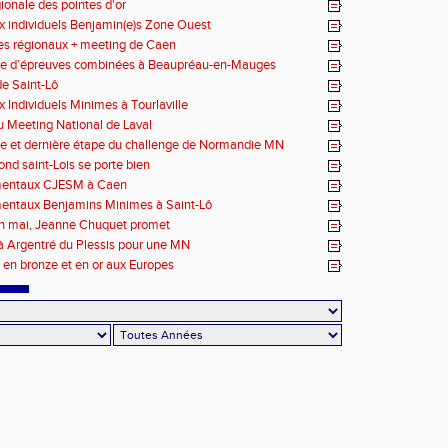
x-en-Provence
gionale des pointes d'or
 individuels Benjamin(e)s Zone Ouest
des régionaux + meeting de Caen
ce d’épreuves combinées à Beaupréau-en-Mauges
e Saint-Lô
 Individuels Minimes à Tourlaville
 Meeting National de Laval
e et dernière étape du challenge de Normandie MN
ond saint-Lois se porte bien
entaux CJESM à Caen
entaux Benjamins Minimes à Saint-Lô
en mai, Jeanne Chuquet promet
à Argentré du Plessis pour une MN
en bronze et en or aux Europes