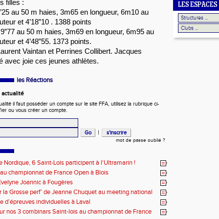
filles : 
LES ESPACES
0”25 au 50 m haies, 3m65 en longueur, 6m10 au 
teur et 4’18”10 . 1388 points
 9”77 au 50 m haies, 3m69 en longueur, 6m95 au 
teur et 4’48”55. 1373 points. 
aurent Vaintan et Perrines Collibert. Jacques 
avec joie ces jeunes athlètes. 
les Réactions
actualité
ité il faut posséder un compte sur le site FFA, utilisez la rubrique ci-
fier ou vous créer un compte.
|
mot de passe oublié ?
 Nordique, 6 Saint-Lois participent à l'Ultramarin !
 au championnat de France Open à Blois
velyne Joannic à Fougères
r la Grosse perf’ de Jeanne Chuquet au meeting national
Lyonnais
e d’épreuves individuelles à Laval
ur nos 3 combinars Saint-lois au championnat de France