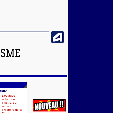
ISME
naire
L'ouvrage
richement
illustré, qui
retrace
l’Histoire de la