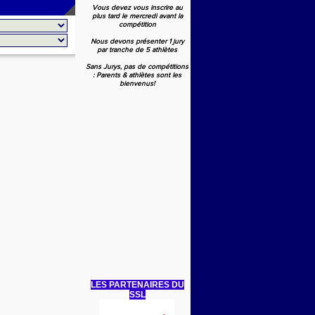
Vous devez vous inscrire au
plus tard le mercredi avant la
compétition
Nous devons présenter 1 jury
par tranche de 5 athlètes
Sans Jurys, pas de compétitions
: Parents & athlètes sont les
bienvenus!
LES PARTENAIRES DU
SSL