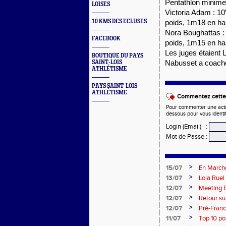
Pentathlon minimes 
LOISES
Victoria Adam : 1
10 KMS DES ECLUSES
poids, 1m18 en hau
Nora Boughattas :
FACEBOOK
poids, 1m15 en hau
Les juges étaient L
BOUTIQUE DU PAYS
SAINT-LOIS
Nabusset a coaché 
ATHLÉTISME
PAYS SAINT-LOIS
ATHLÉTISME
Commentez cette 
Pour commenter une actual
dessous pour vous identi
Login (Email)
:
Mot de Passe
:
>
15/07
En Marche
>
13/07
Lola Ruel
>
12/07
Meeting E
>
12/07
Retour su
de l’Est 
>
12/07
Pré-Franc
>
11/07
Top 10 po