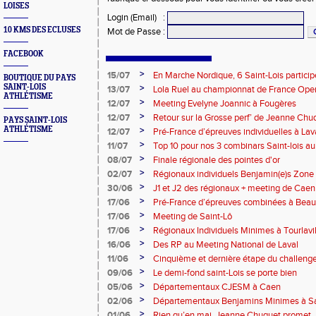
LOISES
Login (Email)
:
10 KMS DES ECLUSES
Mot de Passe
:
FACEBOOK
>
15/07
En Marche Nordique, 6 Saint-Lois participe
BOUTIQUE DU PAYS
SAINT-LOIS
>
13/07
Lola Ruel au championnat de France Open
ATHLÉTISME
>
12/07
Meeting Evelyne Joannic à Fougères
>
12/07
Retour sur la Grosse perf’ de Jeanne Chu
PAYS SAINT-LOIS
de l’Est Lyonnais
ATHLÉTISME
>
12/07
Pré-France d’épreuves individuelles à Lav
>
11/07
Top 10 pour nos 3 combinars Saint-lois 
d'EC à Aix-en-Provence
>
08/07
Finale régionale des pointes d'or
>
02/07
Régionaux individuels Benjamin(e)s Zone
>
30/06
J1 et J2 des régionaux + meeting de Caen
>
17/06
Pré-France d’épreuves combinées à Bea
>
17/06
Meeting de Saint-Lô
>
17/06
Régionaux Individuels Minimes à Tourlavil
>
16/06
Des RP au Meeting National de Laval
>
11/06
Cinquième et dernière étape du challen
>
09/06
Le demi-fond saint-Lois se porte bien
>
05/06
Départementaux CJESM à Caen
>
02/06
Départementaux Benjamins Minimes à Sa
>
01/06
Rien qu’en mai, Jeanne Chuquet promet