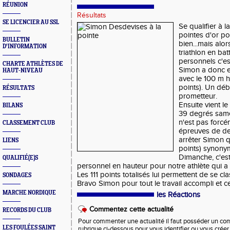
RÉUNION
Résultats
SE LICENCIER AU SSL
Se qualifier à l
pointes d'or po
BULLETIN
bien...mais alo
D'INFORMATION
triathlon en ba
personnels c'es
CHARTE ATHLÈTES DE
Simon a donc e
HAUT-NIVEAU
avec le 100 m h
points). Un déb
RÉSULTATS
prometteur.
Ensuite vient le
BILANS
39 degrés same
n'est pas forcé
CLASSEMENT CLUB
épreuves de de
arrêter Simon q
LIENS
points) synony
Dimanche, c'es
QUALIFIÉ(E)S
personnel en hauteur pour notre athlète qui a
Les 111 points totalisés lui permettent de se cl
SONDAGES
Bravo Simon pour tout le travail accompli et c
MARCHE NORDIQUE
les Réactions
Commentez cette actualité
RECORDS DU CLUB
Pour commenter une actualité il faut posséder un compt
LES FOULÉES SAINT
rubrique ci-dessous pour vous identifier ou vous crée