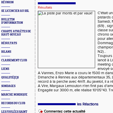
RÉUNION
Résultats
SE LICENCIER AU SSL
C'était u
pistards 
BULLETIN
Samedi, 
D'INFORMATION
(69) , si
classe su
CHARTE ATHLÈTES DE
chrono se
HAUT-NIVEAU
pour alle
Dommage q
RÉSULTATS
champion
N2)...
BILANS
Toujours 
lancé à L
CLASSEMENT CLUB
meeting d
envoyé s
LIENS
A Vannes, Enzo Marie a couru le 1500 m dans
Dimanche à Rennes aux départementaux 35, L
QUALIFIÉ(E)S
record à la perche avec 4m11. Au javelot, il a
A Vire, Margaux Lemouton n'en finit pas d'amé
SONDAGES
Engagée sur 3000 m, elle réalise 10'05"43. Tr
MARCHE NORDIQUE
RECORDS DU CLUB
les Réactions
Commentez cette actualité
LES FOULÉES SAINT