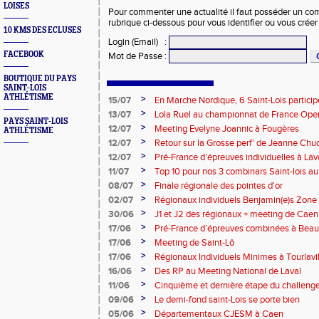
LOISES
Pour commenter une actualité il faut posséder un compt
rubrique ci-dessous pour vous identifier ou vous crée
10 KMS DES ECLUSES
Login (Email)
:
FACEBOOK
Mot de Passe
:
BOUTIQUE DU PAYS
SAINT-LOIS
ATHLÉTISME
>
15/07
En Marche Nordique, 6 Saint-Lois participe
>
13/07
Lola Ruel au championnat de France Open
PAYS SAINT-LOIS
>
12/07
Meeting Evelyne Joannic à Fougères
ATHLÉTISME
>
12/07
Retour sur la Grosse perf’ de Jeanne Chu
de l’Est Lyonnais
>
12/07
Pré-France d’épreuves individuelles à Lav
>
11/07
Top 10 pour nos 3 combinars Saint-lois 
d'EC à Aix-en-Provence
>
08/07
Finale régionale des pointes d'or
>
02/07
Régionaux individuels Benjamin(e)s Zone
>
30/06
J1 et J2 des régionaux + meeting de Caen
>
17/06
Pré-France d’épreuves combinées à Bea
>
17/06
Meeting de Saint-Lô
>
17/06
Régionaux Individuels Minimes à Tourlavil
>
16/06
Des RP au Meeting National de Laval
>
11/06
Cinquième et dernière étape du challen
>
09/06
Le demi-fond saint-Lois se porte bien
>
05/06
Départementaux CJESM à Caen