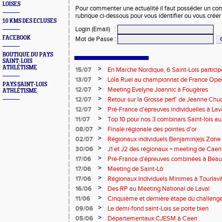
LOISES
Pour commenter une actualité il faut posséder un compt
rubrique ci-dessous pour vous identifier ou vous crée
10 KMS DES ECLUSES
Login (Email)
:
FACEBOOK
Mot de Passe
:
BOUTIQUE DU PAYS
SAINT-LOIS
ATHLÉTISME
>
15/07
En Marche Nordique, 6 Saint-Lois participe
>
13/07
Lola Ruel au championnat de France Open
PAYS SAINT-LOIS
>
12/07
Meeting Evelyne Joannic à Fougères
ATHLÉTISME
>
12/07
Retour sur la Grosse perf’ de Jeanne Chu
de l’Est Lyonnais
>
12/07
Pré-France d’épreuves individuelles à Lav
>
11/07
Top 10 pour nos 3 combinars Saint-lois 
d'EC à Aix-en-Provence
>
08/07
Finale régionale des pointes d'or
>
02/07
Régionaux individuels Benjamin(e)s Zone
>
30/06
J1 et J2 des régionaux + meeting de Caen
>
17/06
Pré-France d’épreuves combinées à Bea
>
17/06
Meeting de Saint-Lô
>
17/06
Régionaux Individuels Minimes à Tourlavil
>
16/06
Des RP au Meeting National de Laval
>
11/06
Cinquième et dernière étape du challen
>
09/06
Le demi-fond saint-Lois se porte bien
>
05/06
Départementaux CJESM à Caen