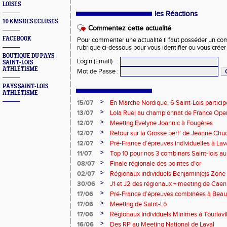
LOISES
les Réactions
10 KMS DES ECLUSES
Commentez cette actualité
FACEBOOK
Pour commenter une actualité il faut posséder un compt
rubrique ci-dessous pour vous identifier ou vous crée
BOUTIQUE DU PAYS
Login (Email)
:
SAINT-LOIS
ATHLÉTISME
Mot de Passe
:
PAYS SAINT-LOIS
ATHLÉTISME
>
15/07
En Marche Nordique, 6 Saint-Lois participe
>
13/07
Lola Ruel au championnat de France Open
>
12/07
Meeting Evelyne Joannic à Fougères
>
12/07
Retour sur la Grosse perf’ de Jeanne Chu
de l’Est Lyonnais
>
12/07
Pré-France d’épreuves individuelles à Lav
>
11/07
Top 10 pour nos 3 combinars Saint-lois 
d'EC à Aix-en-Provence
>
08/07
Finale régionale des pointes d'or
>
02/07
Régionaux individuels Benjamin(e)s Zone
>
30/06
J1 et J2 des régionaux + meeting de Caen
>
17/06
Pré-France d’épreuves combinées à Bea
>
17/06
Meeting de Saint-Lô
>
17/06
Régionaux Individuels Minimes à Tourlavil
>
16/06
Des RP au Meeting National de Laval