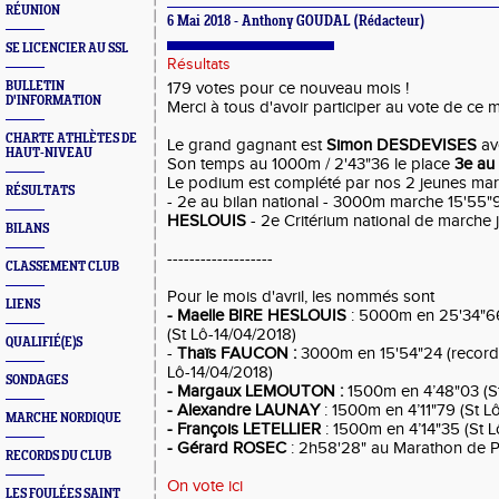
RÉUNION
6 Mai 2018 - Anthony GOUDAL (Rédacteur)
SE LICENCIER AU SSL
Résultats
BULLETIN
179 votes pour ce nouveau mois !
D'INFORMATION
Merci à tous d'avoir participer au vote de ce 
CHARTE ATHLÈTES DE
Le grand gagnant est
Simon DESDEVISES
av
HAUT-NIVEAU
Son temps au 1000m / 2'43"36 le place
3e au 
Le podium est complété par nos 2 jeunes ma
RÉSULTATS
- 2e au bilan national - 3000m marche 15'55"
HESLOUIS
- 2e Critérium national de marche 
BILANS
-------------------
CLASSEMENT CLUB
Pour le mois d'avril, les nommés sont
LIENS
- Maelle BIRE HESLOUIS
:
5000m
en
25'34"6
(St Lô-14/04/2018)
QUALIFIÉ(E)S
-
Thaïs FAUCON :
3000m
en 15'54"24 (recor
Lô-14/04/2018)
SONDAGES
- Margaux LEMOUTON :
1500m
en 4’48"03 (S
- Alexandre LAUNAY
:
1500m
en 4’11"79
(St L
MARCHE NORDIQUE
- François LETELLIER
:
1500m
en 4’14"35
(St 
- Gérard ROSEC
:
2h58'28" au Marathon de Pa
RECORDS DU CLUB
On vote ici
LES FOULÉES SAINT