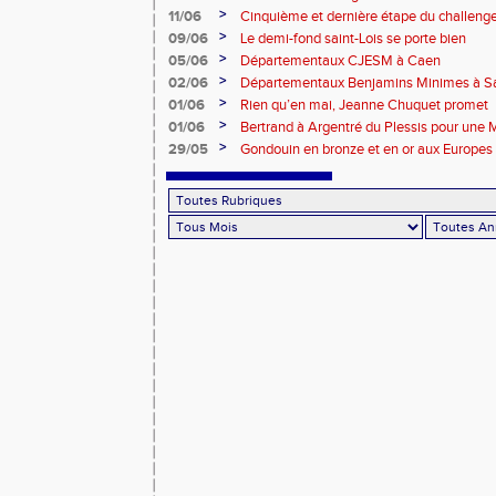
>
11/06
Cinquième et dernière étape du challen
>
09/06
Le demi-fond saint-Lois se porte bien
>
05/06
Départementaux CJESM à Caen
>
02/06
Départementaux Benjamins Minimes à Sa
>
01/06
Rien qu’en mai, Jeanne Chuquet promet
>
01/06
Bertrand à Argentré du Plessis pour une
>
29/05
Gondouin en bronze et en or aux Europes