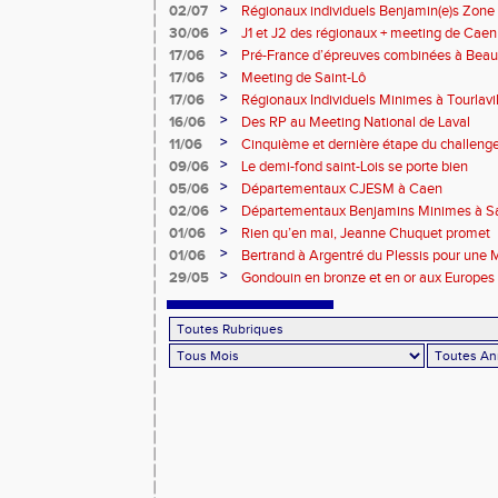
>
02/07
Régionaux individuels Benjamin(e)s Zone
>
30/06
J1 et J2 des régionaux + meeting de Caen
>
17/06
Pré-France d’épreuves combinées à Bea
>
17/06
Meeting de Saint-Lô
>
17/06
Régionaux Individuels Minimes à Tourlavil
>
16/06
Des RP au Meeting National de Laval
>
11/06
Cinquième et dernière étape du challen
>
09/06
Le demi-fond saint-Lois se porte bien
>
05/06
Départementaux CJESM à Caen
>
02/06
Départementaux Benjamins Minimes à Sa
>
01/06
Rien qu’en mai, Jeanne Chuquet promet
>
01/06
Bertrand à Argentré du Plessis pour une
>
29/05
Gondouin en bronze et en or aux Europes