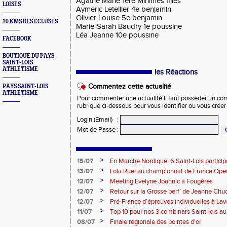
Agathe Marie 1ere Minimes filles
LOISES
Aymeric Letellier 4e benjamin
Olivier Louise 5e benjamin
10 KMS DES ECLUSES
Marie-Sarah Baudry 1e poussine
Léa Jeanne 10e poussine
FACEBOOK
BOUTIQUE DU PAYS
SAINT-LOIS
ATHLÉTISME
les Réactions
Commentez cette actualité
PAYS SAINT-LOIS
ATHLÉTISME
Pour commenter une actualité il faut posséder un compt
rubrique ci-dessous pour vous identifier ou vous crée
Login (Email)
:
Mot de Passe
:
>
15/07
En Marche Nordique, 6 Saint-Lois participe
>
13/07
Lola Ruel au championnat de France Open
>
12/07
Meeting Evelyne Joannic à Fougères
>
12/07
Retour sur la Grosse perf’ de Jeanne Chu
de l’Est Lyonnais
>
12/07
Pré-France d’épreuves individuelles à Lav
>
11/07
Top 10 pour nos 3 combinars Saint-lois 
d'EC à Aix-en-Provence
>
08/07
Finale régionale des pointes d'or