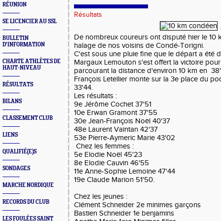
RÉUNION
Résultats
SE LICENCIER AU SSL
De nombreux coureurs ont disputé hier le 10 
BULLETIN
D'INFORMATION
halage de nos voisins de Condé-Torigni.
C'est sous une pluie fine que le départ a été
CHARTE ATHLÈTES DE
Margaux Lemouton s'est offert la victoire pour
HAUT-NIVEAU
parcourant la distance d'environ 10 km en 38
François Letellier monte sur la 3e place du 
RÉSULTATS
33'44.
Les résultats :
BILANS
9e Jérôme Cochet 37'51
10e Erwan Gramont 37'55
CLASSEMENT CLUB
30e Jean-François Noël 40'37
48e Laurent Vaintan 42'37
LIENS
53e Pierre-Aymeric Marie 43'02
Chez les femmes :
QUALIFIÉ(E)S
5e Elodie Noël 45'23
8e Elodie Cauvin 46'55
SONDAGES
11e Anne-Sophie Lemoine 47'44
19e Claude Marion 51'50.
MARCHE NORDIQUE
Chez les jeunes :
RECORDS DU CLUB
Clément Schneider 2e minimes garçons
Bastien Schneider 1e benjamins
LES FOULÉES SAINT