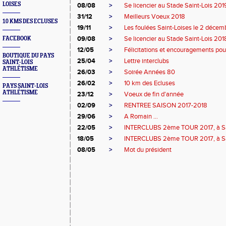
LOISES
08/08
>
Se licencier au Stade Saint-Lois 20
31/12
>
Meilleurs Voeux 2018
10 KMS DES ECLUSES
19/11
>
Les foulées Saint-Loises le 2 décem
09/08
>
Se licencier au Stade Saint-Lois 20
FACEBOOK
12/05
>
Félicitations et encouragements pour
BOUTIQUE DU PAYS
25/04
>
Lettre interclubs
SAINT-LOIS
ATHLÉTISME
26/03
>
Soirée Années 80
26/02
>
10 km des Ecluses
PAYS SAINT-LOIS
ATHLÉTISME
23/12
>
Voeux de fin d'année
02/09
>
RENTREE SAISON 2017-2018
29/06
>
A Romain ...
22/05
>
INTERCLUBS 2ème TOUR 2017, à Sa
18/05
>
INTERCLUBS 2ème TOUR 2017, à Sa
08/05
>
Mot du président