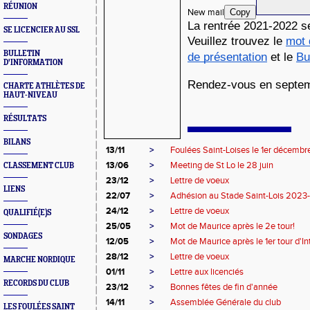
RÉUNION
New mail
Copy
La rentrée 2021-2022 s
SE LICENCIER AU SSL
Veuillez trouvez le 
mot 
BULLETIN
de présentation
 et le 
Bu
D'INFORMATION
Rendez-vous en septe
CHARTE ATHLÈTES DE
HAUT-NIVEAU
RÉSULTATS
BILANS
13/11
>
Foulées Saint-Loises le 1er décembr
13/06
>
Meeting de St Lo le 28 juin
CLASSEMENT CLUB
23/12
>
Lettre de voeux
LIENS
22/07
>
Adhésion au Stade Saint-Lois 202
24/12
>
Lettre de voeux
QUALIFIÉ(E)S
25/05
>
Mot de Maurice après le 2e tour!
SONDAGES
12/05
>
Mot de Maurice après le 1er tour d'In
28/12
>
Lettre de voeux
MARCHE NORDIQUE
01/11
>
Lettre aux licenciés
RECORDS DU CLUB
23/12
>
Bonnes fêtes de fin d'année
14/11
>
Assemblée Générale du club
LES FOULÉES SAINT