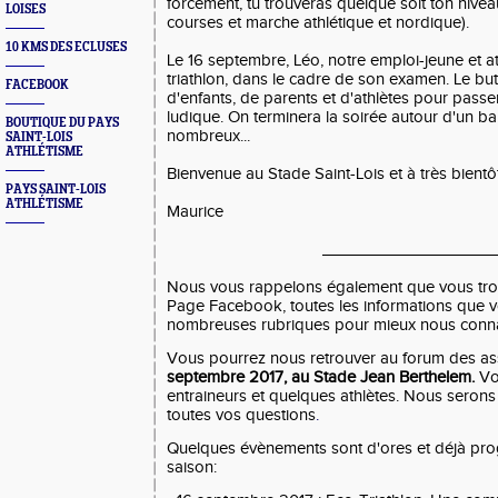
forcément, tu trouveras quelque soit ton niveau.
LOISES
courses et marche athlétique et nordique).
10 KMS DES ECLUSES
Le 16 septembre, Léo, notre emploi-jeune et a
triathlon, dans le cadre de son examen. Le bu
FACEBOOK
d'enfants, de parents et d'athlètes pour passe
ludique. On terminera la soirée autour d'un b
BOUTIQUE DU PAYS
nombreux...
SAINT-LOIS
ATHLÉTISME
Bienvenue au Stade Saint-Lois et à très bientôt
PAYS SAINT-LOIS
ATHLÉTISME
Maurice
___________________
Nous vous rappelons également que vous trouve
Page Facebook, toutes les informations que v
nombreuses rubriques pour mieux nous conna
Vous pourrez nous retrouver au forum des ass
septembre 2017, au Stade Jean Berthelem.
Vou
entraineurs et quelques athlètes. Nous seron
toutes vos questions
.
Quelques évènements sont d'ores et déjà pr
saison: