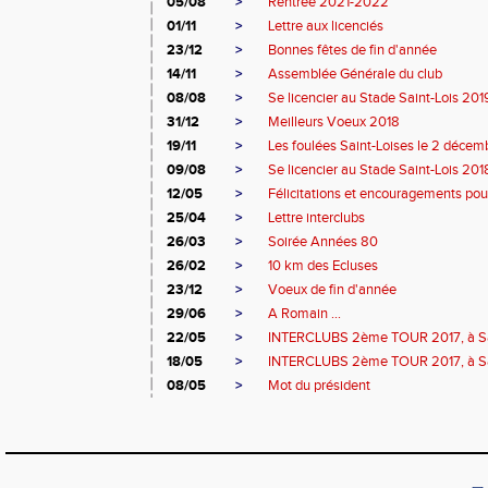
05/08
>
Rentrée 2021-2022
01/11
>
Lettre aux licenciés
23/12
>
Bonnes fêtes de fin d'année
14/11
>
Assemblée Générale du club
08/08
>
Se licencier au Stade Saint-Lois 20
31/12
>
Meilleurs Voeux 2018
19/11
>
Les foulées Saint-Loises le 2 décem
09/08
>
Se licencier au Stade Saint-Lois 20
12/05
>
Félicitations et encouragements pour
25/04
>
Lettre interclubs
26/03
>
Soirée Années 80
26/02
>
10 km des Ecluses
23/12
>
Voeux de fin d'année
29/06
>
A Romain ...
22/05
>
INTERCLUBS 2ème TOUR 2017, à Sa
18/05
>
INTERCLUBS 2ème TOUR 2017, à Sa
08/05
>
Mot du président