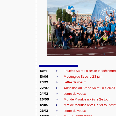
13/11
>
Foulées Saint-Loises le 1er décembr
13/06
>
Meeting de St Lo le 28 juin
23/12
>
Lettre de voeux
22/07
>
Adhésion au Stade Saint-Lois 202
24/12
>
Lettre de voeux
25/05
>
Mot de Maurice après le 2e tour!
12/05
>
Mot de Maurice après le 1er tour d'In
28/12
>
Lettre de voeux