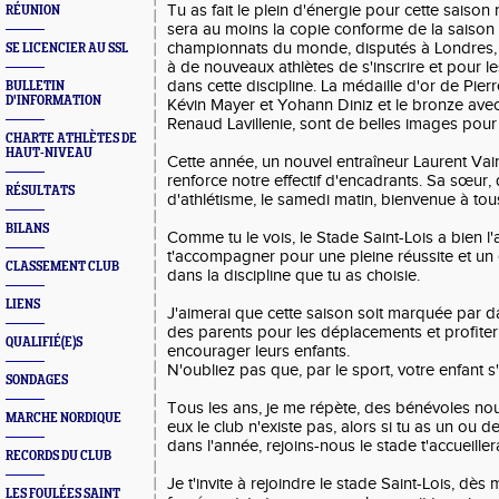
Tu as fait le plein d'énergie pour cette saison n
RÉUNION
sera au moins la copie conforme de la saison
championnats du monde, disputés à Londres,
SE LICENCIER AU SSL
à de nouveaux athlètes de s'inscrire et pour l
dans cette discipline. La médaille d'or de Pie
BULLETIN
D'INFORMATION
Kévin Mayer et Yohann Diniz et le bronze ave
Renaud Lavillenie, sont de belles images pour 
CHARTE ATHLÈTES DE
HAUT-NIVEAU
Cette année, un nouvel entraîneur Laurent Vaint
renforce notre effectif d'encadrants. Sa sœur, q
RÉSULTATS
d'athlétisme, le samedi matin, bienvenue à tou
BILANS
Comme tu le vois, le Stade Saint-Lois a bien l'
t'accompagner pour une pleine réussite et un
CLASSEMENT CLUB
dans la discipline que tu as choisie.
LIENS
J'aimerai que cette saison soit marquée par d
des parents pour les déplacements et profit
QUALIFIÉ(E)S
encourager leurs enfants.
N'oubliez pas que, par le sport, votre enfant s
SONDAGES
Tous les ans, je me répète, des bénévoles no
MARCHE NORDIQUE
eux le club n'existe pas, alors si tu as un ou 
dans l'année, rejoins-nous le stade t'accueiller
RECORDS DU CLUB
Je t'invite à rejoindre le stade Saint-Lois, dès 
LES FOULÉES SAINT