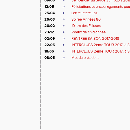
09/08
>
Se licencier au Stade Saint-Lois 20
12/05
>
Félicitations et encouragements pour
25/04
>
Lettre interclubs
26/03
>
Soirée Années 80
26/02
>
10 km des Ecluses
23/12
>
Voeux de fin d'année
02/09
>
RENTREE SAISON 2017-2018
22/05
>
INTERCLUBS 2ème TOUR 2017, à Sa
18/05
>
INTERCLUBS 2ème TOUR 2017, à Sa
08/05
>
Mot du président