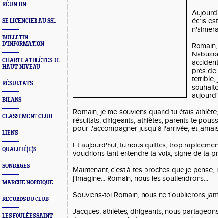
RÉUNION
Aujourd'
écris es
SE LICENCIER AU SSL
n'aimera
BULLETIN
D'INFORMATION
Romain, 
Nabusse
CHARTE ATHLÈTES DE
accident
HAUT-NIVEAU
près de
terrible
RÉSULTATS
souhait
aujourd'
BILANS
Romain, je me souviens quand tu étais athlète
CLASSEMENT CLUB
résultats, dirigeants, athlètes, parents te pouss
pour t'accompagner jusqu'à l'arrivée, et jamai
LIENS
Et aujourd'hui, tu nous quittes, trop rapidemen
QUALIFIÉ(E)S
voudrions tant entendre ta voix, signe de ta p
SONDAGES
Maintenant, c'est à tes proches que je pense,
j'imagine... Romain, nous les soutiendrons...
MARCHE NORDIQUE
Souviens-toi Romain, nous ne t'oublierons jama
RECORDS DU CLUB
Jacques, athlètes, dirigeants, nous partageons
LES FOULÉES SAINT