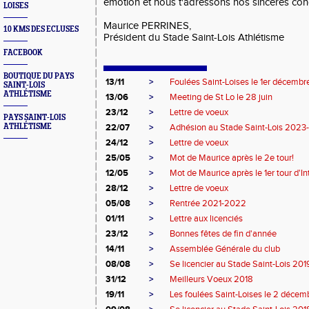
émotion et nous t'adressons nos sincères co
LOISES
Maurice PERRINES,
10 KMS DES ECLUSES
Président du Stade Saint-Lois Athlétisme
FACEBOOK
BOUTIQUE DU PAYS
13/11
>
Foulées Saint-Loises le 1er décembr
SAINT-LOIS
ATHLÉTISME
13/06
>
Meeting de St Lo le 28 juin
23/12
>
Lettre de voeux
PAYS SAINT-LOIS
ATHLÉTISME
22/07
>
Adhésion au Stade Saint-Lois 202
24/12
>
Lettre de voeux
25/05
>
Mot de Maurice après le 2e tour!
12/05
>
Mot de Maurice après le 1er tour d'In
28/12
>
Lettre de voeux
05/08
>
Rentrée 2021-2022
01/11
>
Lettre aux licenciés
23/12
>
Bonnes fêtes de fin d'année
14/11
>
Assemblée Générale du club
08/08
>
Se licencier au Stade Saint-Lois 20
31/12
>
Meilleurs Voeux 2018
19/11
>
Les foulées Saint-Loises le 2 décem